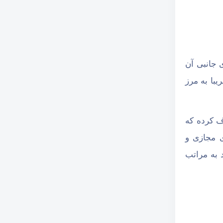
 جانبی آن
با به مرز
ف کرده که
ی مجازی و
د به مراتب